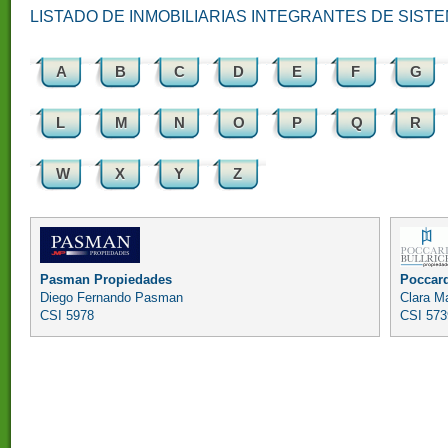
LISTADO DE INMOBILIARIAS INTEGRANTES DE SIST
A
B
C
D
E
F
G
L
M
N
O
P
Q
R
W
X
Y
Z
Pasman Propiedades
Poccard
Diego Fernando Pasman
Clara M
CSI 5978
CSI 573