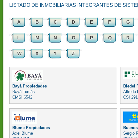
LISTADO DE INMOBILIARIAS INTEGRANTES DE SIST
A
B
C
D
E
F
G
L
M
N
O
P
Q
R
W
X
Y
Z
Bayá Propiedades
Bledel 
Bayá Tomás
Alfredo 
CMSI 6542
CSI 291
Blume Propiedades
Buenos 
Axel Blume
Sergio R