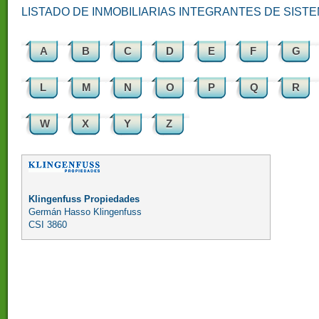
LISTADO DE INMOBILIARIAS INTEGRANTES DE SIST
A
B
C
D
E
F
G
L
M
N
O
P
Q
R
W
X
Y
Z
Klingenfuss Propiedades
Germán Hasso Klingenfuss
CSI 3860