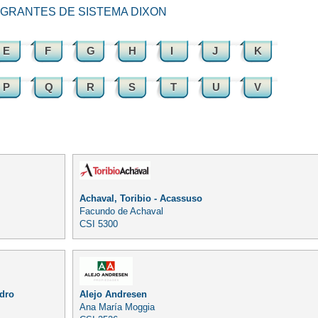
TEGRANTES DE SISTEMA DIXON
E
F
G
H
I
J
K
P
Q
R
S
T
U
V
Achaval, Toribio - Acassuso
Facundo de Achaval
CSI 5300
idro
Alejo Andresen
Ana María Moggia