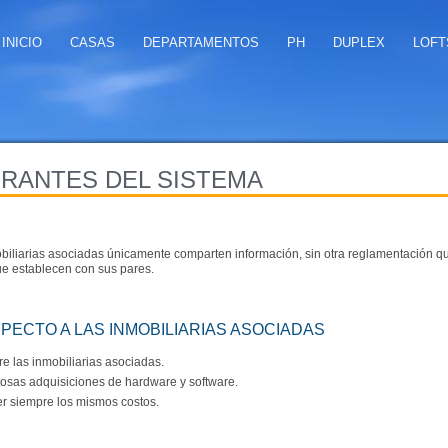
INICIO
CASAS
DEPARTAMENTOS
PH
DUPLEX
LOFT
GRANTES DEL SISTEMA
obiliarias asociadas únicamente comparten información, sin otra reglamentación q
que establecen con sus pares.
SPECTO A LAS INMOBILIARIAS ASOCIADAS
 las inmobiliarias asociadas.
stosas adquisiciones de hardware y software.
er siempre los mismos costos.