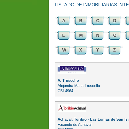
LISTADO DE INMOBILIARIAS IN
A
B
C
D
L
M
N
O
W
X
Y
Z
A. Truscello
Alejandra Maria Truscello
CSI 4964
Achaval, Toribio - Las Lomas de San Is
Facundo de Achaval