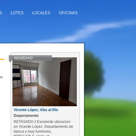
S
LOTES
LOCALES
OFICINAS
NOVEDAD
ue
Vicente López, Vías al Río
Departamento
RETASADO // Excelente ubicacion
en Vicente López. Departamento de
época y muy luminoso,